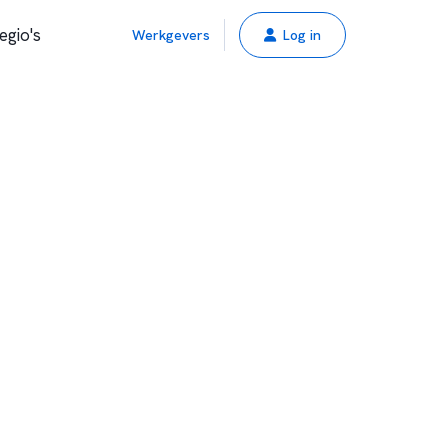
egio's
Werkgevers
Log in