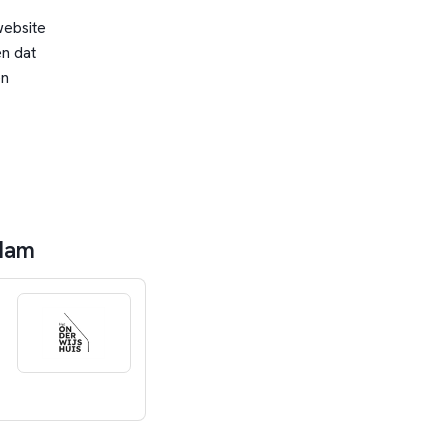
website
n dat
en
rdam