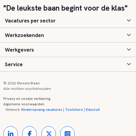
"De leukste baan begint voor de klas"
Vacatures per sector
Werkzoekenden
Basisonderwijs
Werkgevers
Speciaal (basis) onderwijs
Aanmelden
Service
Voortgezet onderwijs
Vacatures
Inloggen
Voortgezet speciaal onderwijs
Scholen
Informatie
Contact
© 2026 MeesterBaan
Alle rechten voorbehouden
Middelbaar beroepsonderwijs
Opleidingen
Tarieven
FAQ
Privacy en cookie verklaring
Algemene voorwaarden
Kinderopvang
Zij-instroom informatie
Registreren
Onderwijs links
Netwerk:
Kinderopvang vacatures
|
Toolshero
|
Educruit
Hoger beroepsonderwijs
Banenmarkten
Referenties
Over ons