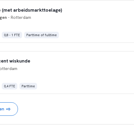
 (met arbeidsmarkttoelage)
ngen
- Rotterdam
0,8 - 1 FTE
Parttime of fulltime
cent wiskunde
otterdam
0,4 FTE
Parttime
nen