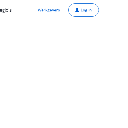
egio's
Werkgevers
Log in