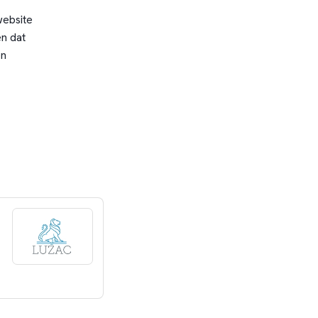
website
n dat
en