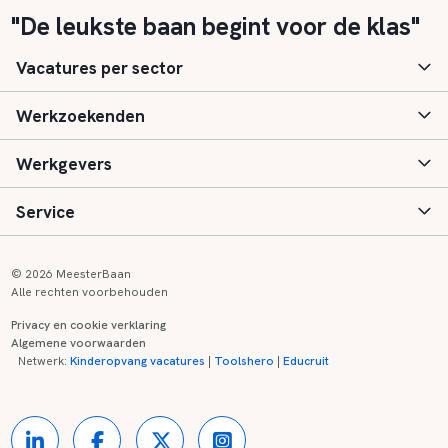
"De leukste baan begint voor de klas"
Vacatures per sector
Werkzoekenden
Basisonderwijs
Werkgevers
Speciaal (basis) onderwijs
Aanmelden
Service
Voortgezet onderwijs
Vacatures
Inloggen
Voortgezet speciaal onderwijs
Scholen
Informatie
Contact
© 2026 MeesterBaan
Alle rechten voorbehouden
Middelbaar beroepsonderwijs
Opleidingen
Tarieven
FAQ
Privacy en cookie verklaring
Algemene voorwaarden
Kinderopvang
Zij-instroom informatie
Registreren
Onderwijs links
Netwerk:
Kinderopvang vacatures
|
Toolshero
|
Educruit
Hoger beroepsonderwijs
Banenmarkten
Referenties
Over ons