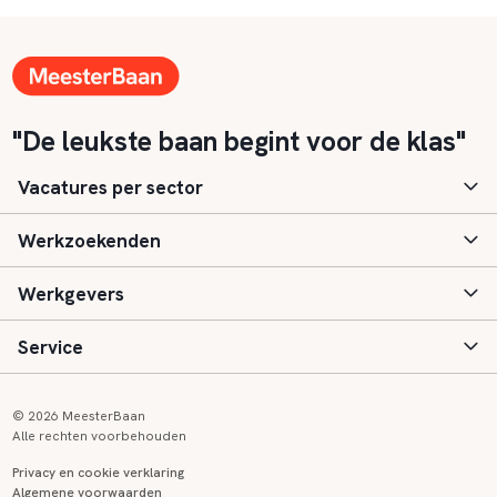
"De leukste baan begint voor de klas"
Vacatures per sector
Werkzoekenden
Basisonderwijs
Werkgevers
Speciaal (basis) onderwijs
Aanmelden
Service
Voortgezet onderwijs
Vacatures
Inloggen
Voortgezet speciaal onderwijs
Scholen
Informatie
Contact
© 2026 MeesterBaan
Alle rechten voorbehouden
Middelbaar beroepsonderwijs
Opleidingen
Tarieven
FAQ
Privacy en cookie verklaring
Algemene voorwaarden