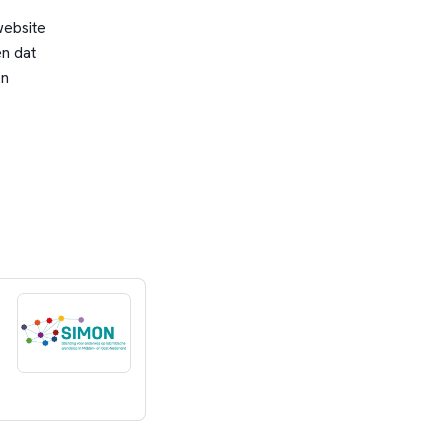
website
n dat
en