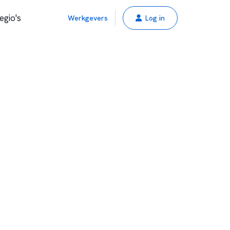
egio's
Werkgevers
Log in