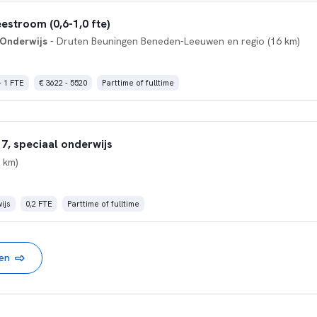
estroom (0,6-1,0 fte)
 Onderwijs
- Druten Beuningen Beneden-Leeuwen en regio (16 km)
- 1 FTE
€ 3622 - 5520
Parttime of fulltime
7, speciaal onderwijs
6 km)
ijs
0,2 FTE
Parttime of fulltime
nen