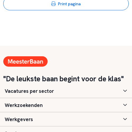
Print pagina
"De leukste baan begint voor de klas"
Vacatures per sector
Werkzoekenden
Basisonderwijs
Werkgevers
Speciaal (basis) onderwijs
Aanmelden