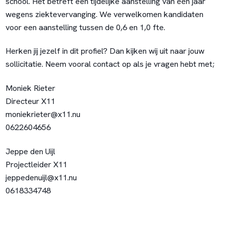
school. Het betreft een tijdelijke aanstelling van één jaar
wegens ziektevervanging. We verwelkomen kandidaten
voor een aanstelling tussen de 0,6 en 1,0 fte.
Herken jij jezelf in dit profiel? Dan kijken wij uit naar jouw
sollicitatie. Neem vooral contact op als je vragen hebt met;
Moniek Rieter
Directeur X11
moniekrieter@x11.nu
0622604656
Jeppe den Uijl
Projectleider X11
jeppedenuijl@x11.nu
0618334748