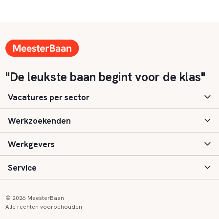
"De leukste baan begint voor de klas"
Vacatures per sector
Werkzoekenden
Basisonderwijs
Werkgevers
Speciaal (basis) onderwijs
Aanmelden
Service
Voortgezet onderwijs
Vacatures
Inloggen
Voortgezet speciaal onderwijs
Scholen
Informatie
Contact
© 2026 MeesterBaan
Alle rechten voorbehouden
Middelbaar beroepsonderwijs
Opleidingen
Tarieven
FAQ