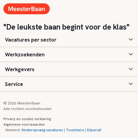
"De leukste baan begint voor de klas"
Vacatures per sector
Werkzoekenden
Basisonderwijs
Werkgevers
Speciaal (basis) onderwijs
Aanmelden
Service
Voortgezet onderwijs
Vacatures
Inloggen
Voortgezet speciaal onderwijs
Scholen
Informatie
Contact
© 2026 MeesterBaan
Alle rechten voorbehouden
Middelbaar beroepsonderwijs
Opleidingen
Tarieven
FAQ
Privacy en cookie verklaring
Algemene voorwaarden
Kinderopvang
Zij-instroom informatie
Registreren
Onderwijs links
Netwerk:
Kinderopvang vacatures
|
Toolshero
|
Educruit