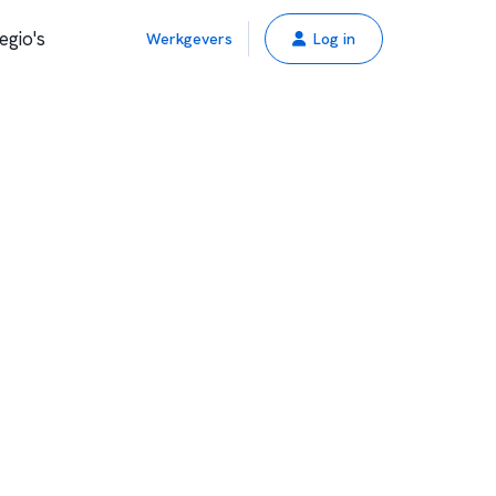
egio's
Werkgevers
Log in