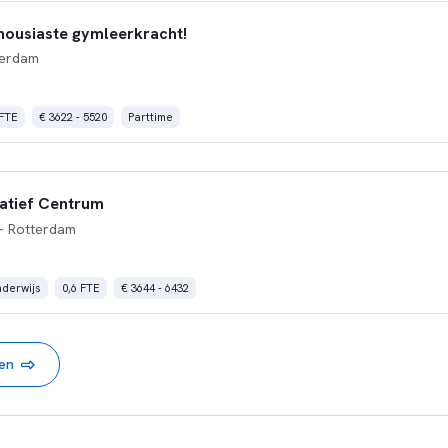
housiaste gymleerkracht!
terdam
 FTE
€ 3622 - 5520
Parttime
tief Centrum
- Rotterdam
nderwijs
0,6 FTE
€ 3644 - 6432
nen