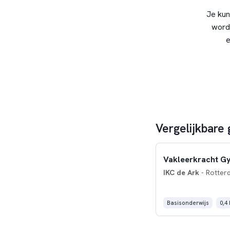
Je kun
word
e
Vergelijkbare
Vakleerkracht G
IKC de Ark
- Rotter
Basisonderwijs
0,4