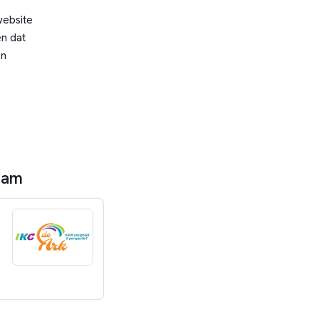
website
n dat
en
dam