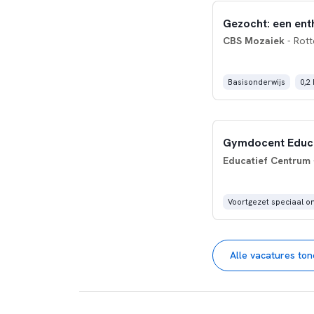
Gezocht: een ent
CBS Mozaiek
- Rot
Basisonderwijs
0,2
Gymdocent Educa
Educatief Centrum
Voortgezet speciaal o
Alle vacatures to