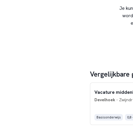
Je kun
word
e
Vergelijkbare 
Vacature midde
Develhoek
- Zwijndr
Basisonderwijs
0,8 