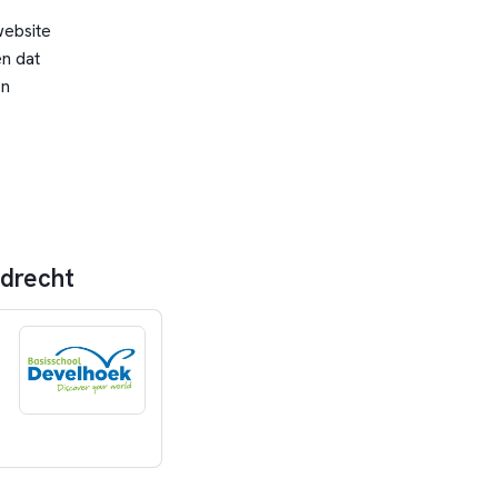
website
n dat
en
ndrecht