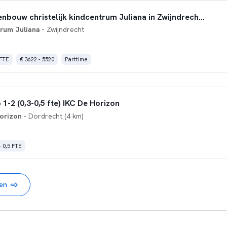
Leerkracht middenbouw christelijk kindcentrum Juliana in Zwijndrecht (0,3 fte)
trum Juliana
- Zwijndrecht
 FTE
€ 3622 - 5520
Parttime
1-2 (0,3-0,5 fte) IKC De Horizon
Horizon
- Dordrecht (4 km)
- 0,5 FTE
nen