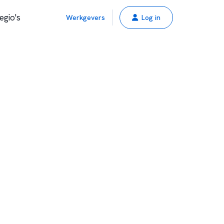
egio's
Werkgevers
Log in