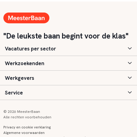
"De leukste baan begint voor de klas"
Vacatures per sector
Werkzoekenden
Basisonderwijs
Werkgevers
Speciaal (basis) onderwijs
Aanmelden
Service
Voortgezet onderwijs
Vacatures
Inloggen
Voortgezet speciaal onderwijs
Scholen
Informatie
Contact
© 2026 MeesterBaan
Alle rechten voorbehouden
Middelbaar beroepsonderwijs
Opleidingen
Tarieven
FAQ
Privacy en cookie verklaring
Algemene voorwaarden
Kinderopvang
Zij-instroom informatie
Registreren
Onderwijs links