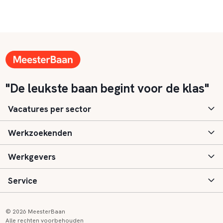
"De leukste baan begint voor de klas"
Vacatures per sector
Werkzoekenden
Basisonderwijs
Werkgevers
Speciaal (basis) onderwijs
Aanmelden
Service
Voortgezet onderwijs
Vacatures
Inloggen
Voortgezet speciaal onderwijs
Scholen
Informatie
Contact
© 2026 MeesterBaan
Alle rechten voorbehouden