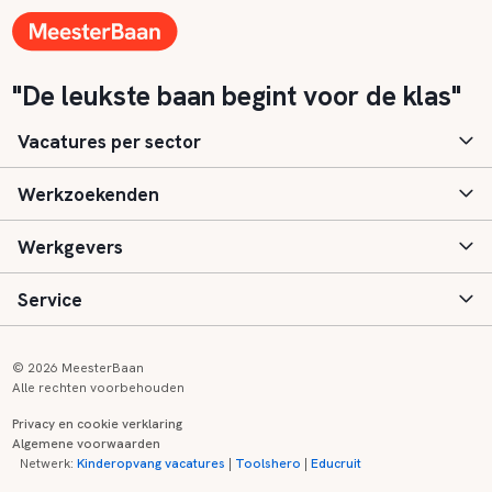
"De leukste baan begint voor de klas"
Vacatures per sector
Werkzoekenden
Basisonderwijs
Werkgevers
Speciaal (basis) onderwijs
Aanmelden
Service
Voortgezet onderwijs
Vacatures
Inloggen
Voortgezet speciaal onderwijs
Scholen
Informatie
Contact
© 2026 MeesterBaan
Alle rechten voorbehouden
Middelbaar beroepsonderwijs
Opleidingen
Tarieven
FAQ
Privacy en cookie verklaring
Algemene voorwaarden
Kinderopvang
Zij-instroom informatie
Registreren
Onderwijs links
Netwerk:
Kinderopvang vacatures
|
Toolshero
|
Educruit