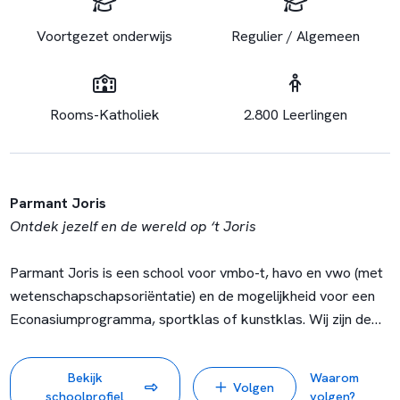
Voortgezet onderwijs
Regulier / Algemeen
Rooms-Katholiek
2.800 Leerlingen
Parmant
Joris
Ontdek jezelf en de wereld op ‘t Joris
Parmant Joris is een school voor vmbo-t, havo en vwo (met
wetenschapschapsoriëntatie) en de mogelijkheid voor een
Econasiumprogramma, sportklas of kunstklas. Wij zijn de
enige gecertificeerde Cultuurprofielschool in de regio
Eindhoven. Leerlingen met een Topsport- of Regiostatus
Bekijk
Waarom
Volgen
volgen onderwijs bij Parmant Joris Topsport. Wij hebben ook
schoolprofiel
volgen?