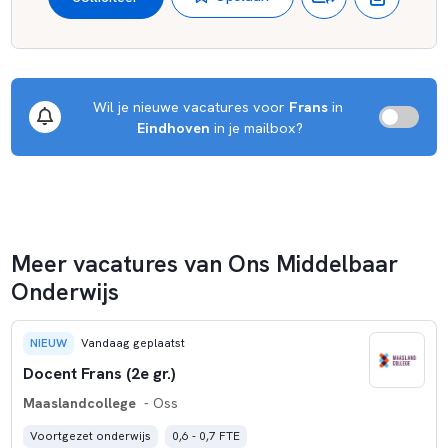
zich door een open en persoonlijk karakter, waarbij iedere
leerling zich gekend en herkend voelt. Parmant Joris biedt
onderwijs aan ongeveer 1415 leerlingen.
Wil je nieuwe vacatures voor 
Frans
 in 
Eindhoven
 in je mailbox?
Meer vacatures van Ons Middelbaar
Onderwijs
NIEUW
Vandaag geplaatst
Docent Frans (2e gr.)
Maaslandcollege
- Oss
Voortgezet onderwijs
0,6 - 0,7 FTE