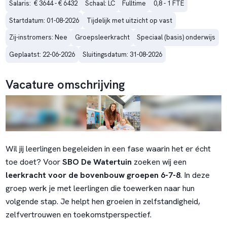
Salaris:  € 3644 - € 6432
Schaal: LC
Fulltime
0,8 - 1 FTE
Startdatum: 01-08-2026
Tijdelijk met uitzicht op vast
Zij-instromers: Nee
Groepsleerkracht
Speciaal (basis) onderwijs
Geplaatst: 22-06-2026
Sluitingsdatum: 31-08-2026
Vacature omschrijving
Wil jij leerlingen begeleiden in een fase waarin het er écht
toe doet? Voor
SBO De Watertuin
zoeken wij een
leerkracht voor de bovenbouw groepen 6-7-8
. In deze
groep werk je met leerlingen die toewerken naar hun
volgende stap. Je helpt hen groeien in zelfstandigheid,
zelfvertrouwen en toekomstperspectief.