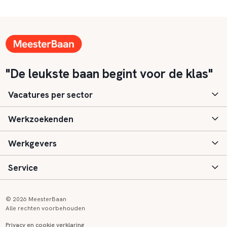
"De leukste baan begint voor de klas"
Vacatures per sector
Werkzoekenden
Basisonderwijs
Werkgevers
Speciaal (basis) onderwijs
Aanmelden
Service
Voortgezet onderwijs
Vacatures
Inloggen
Voortgezet speciaal onderwijs
Scholen
Informatie
Contact
© 2026 MeesterBaan
Alle rechten voorbehouden
Middelbaar beroepsonderwijs
Opleidingen
Tarieven
FAQ
Privacy en cookie verklaring