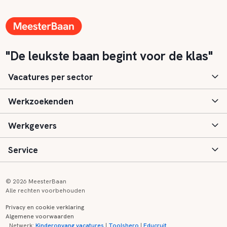
"De leukste baan begint voor de klas"
Vacatures per sector
Werkzoekenden
Basisonderwijs
Werkgevers
Speciaal (basis) onderwijs
Aanmelden
Service
Voortgezet onderwijs
Vacatures
Inloggen
Voortgezet speciaal onderwijs
Scholen
Informatie
Contact
© 2026 MeesterBaan
Alle rechten voorbehouden
Middelbaar beroepsonderwijs
Opleidingen
Tarieven
FAQ
Privacy en cookie verklaring
Algemene voorwaarden
Kinderopvang
Zij-instroom informatie
Registreren
Onderwijs links
Netwerk:
Kinderopvang vacatures
|
Toolshero
|
Educruit