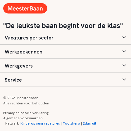
"De leukste baan begint voor de klas"
Vacatures per sector
Werkzoekenden
Basisonderwijs
Werkgevers
Speciaal (basis) onderwijs
Aanmelden
Service
Voortgezet onderwijs
Vacatures
Inloggen
Voortgezet speciaal onderwijs
Scholen
Informatie
Contact
© 2026 MeesterBaan
Alle rechten voorbehouden
Middelbaar beroepsonderwijs
Opleidingen
Tarieven
FAQ
Privacy en cookie verklaring
Algemene voorwaarden
Kinderopvang
Zij-instroom informatie
Registreren
Onderwijs links
Netwerk:
Kinderopvang vacatures
|
Toolshero
|
Educruit