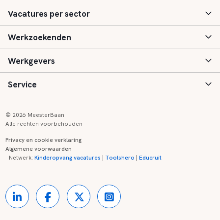
Vacatures per sector
Werkzoekenden
Basisonderwijs
Werkgevers
Speciaal (basis) onderwijs
Aanmelden
Service
Voortgezet onderwijs
Vacatures
Inloggen
Voortgezet speciaal onderwijs
Scholen
Informatie
Contact
© 2026 MeesterBaan
Alle rechten voorbehouden
Middelbaar beroepsonderwijs
Opleidingen
Tarieven
FAQ
Privacy en cookie verklaring
Algemene voorwaarden
Kinderopvang
Zij-instroom informatie
Registreren
Onderwijs links
Netwerk:
Kinderopvang vacatures
|
Toolshero
|
Educruit
Hoger beroepsonderwijs
Banenmarkten
Referenties
Over ons
Onderwijsregio's
Contact
Partners