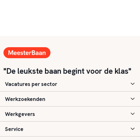
"De leukste baan begint voor de klas"
Vacatures per sector
Werkzoekenden
Basisonderwijs
Werkgevers
Speciaal (basis) onderwijs
Aanmelden
Service
Voortgezet onderwijs
Vacatures
Inloggen