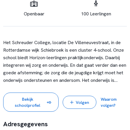
Openbaar
100 Leerlingen
Het Schreuder College, locatie De Villeneuvestraat, in de
Rotterdamse wijk Schiebroek is een cluster 4-school. Onze
school biedt Horizon-leerlingen praktijkonderwijs. Daarbij
integreren wij zorg en onderwijs. En dat gaat verder dan een
goede afstemming; de zorg die de jeugdige krijgt moet het
onderwijs ondersteunen en andersom. Het onderwijs is
hierbij leidend omdat blijkt dat werk voor onze
praktijkleerlingen de beste garantie is voor de toekomst.
Bekijk
Waarom
Volgen
We werken met het leerlingvolgsysteem van Profijt, doen
schoolprofiel
volgen?
mee aan het Rotterdams Praktijkdiploma en per praktijkvak
richten we ons op branche gerichte certificering.
Adresgegevens