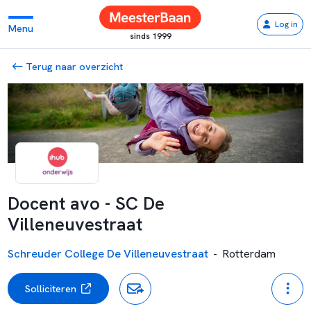
Log in
Menu
sinds 1999
Terug naar overzicht
Docent avo - SC De
Villeneuvestraat
Schreuder College De Villeneuvestraat
-
Rotterdam
Solliciteren