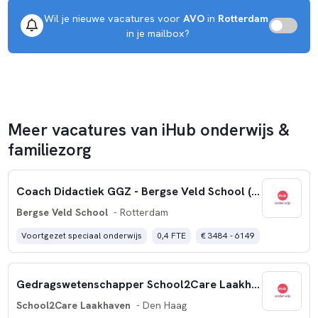
Wil je nieuwe vacatures voor 
AVO
 in 
Rotterdam
 in je mailbox?
Meer vacatures van iHub onderwijs &
familiezorg
Coach Didactiek GGZ - Bergse Veld School (16 uur)
Bergse Veld School
- Rotterdam
Voortgezet speciaal onderwijs
0,4 FTE
€ 3484 - 6149
Gedragswetenschapper School2Care Laakhaven
School2Care Laakhaven
- Den Haag