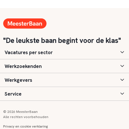
"De leukste baan begint voor de klas"
Vacatures per sector
Werkzoekenden
Basisonderwijs
Werkgevers
Speciaal (basis) onderwijs
Aanmelden
Service
Voortgezet onderwijs
Vacatures
Inloggen
Voortgezet speciaal onderwijs
Scholen
Informatie
Contact
© 2026 MeesterBaan
Alle rechten voorbehouden
Middelbaar beroepsonderwijs
Opleidingen
Tarieven
FAQ
Privacy en cookie verklaring