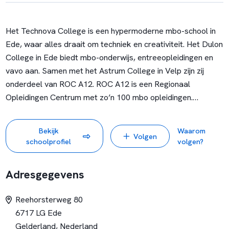
Het Technova College is een hypermoderne mbo-school in
Ede, waar alles draait om techniek en creativiteit. Het Dulon
College in Ede biedt mbo-onderwijs, entreeopleidingen en
vavo aan. Samen met het Astrum College in Velp zijn zij
onderdeel van ROC A12. ROC A12 is een Regionaal
Opleidingen Centrum met zo’n 100 mbo opleidingen.
Daarnaast bieden wij voor bedrijven en particulieren vele
opleidingen, trainingen en cursussen binnen ons
Bekijk
Waarom
Volgen
Volwassenenonderwijs. Denk hierbij aan participatie-, re-
schoolprofiel
volgen?
integratie- en inburgeringcursussen, maar ook aan EVC en
VAVO. De studenten volgen bij ons een opleiding, op
Adresgegevens
verschillende niveaus, in voltijd of deeltijd. We hebben
vestigingen in Arnhem, Ede, Veenendaal en Velp.
Reehorsterweg 80
6717 LG Ede
Gelderland, Nederland