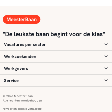
"De leukste baan begint voor de klas"
Vacatures per sector
Werkzoekenden
Basisonderwijs
Werkgevers
Speciaal (basis) onderwijs
Aanmelden
Service
Voortgezet onderwijs
Vacatures
Inloggen
Voortgezet speciaal onderwijs
Scholen
Informatie
Contact
© 2026 MeesterBaan
Alle rechten voorbehouden
Middelbaar beroepsonderwijs
Opleidingen
Tarieven
FAQ
Privacy en cookie verklaring