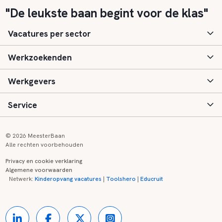
"De leukste baan begint voor de klas"
Vacatures per sector
Werkzoekenden
Basisonderwijs
Werkgevers
Speciaal (basis) onderwijs
Aanmelden
Service
Voortgezet onderwijs
Vacatures
Inloggen
Voortgezet speciaal onderwijs
Scholen
Informatie
Contact
© 2026 MeesterBaan
Alle rechten voorbehouden
Middelbaar beroepsonderwijs
Opleidingen
Tarieven
FAQ
Privacy en cookie verklaring
Algemene voorwaarden
Kinderopvang
Zij-instroom informatie
Registreren
Onderwijs links
Netwerk:
Kinderopvang vacatures
|
Toolshero
|
Educruit
Hoger beroepsonderwijs
Banenmarkten
Referenties
Over ons