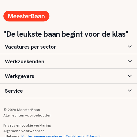
"De leukste baan begint voor de klas"
Vacatures per sector
Werkzoekenden
Basisonderwijs
Werkgevers
Speciaal (basis) onderwijs
Aanmelden
Service
Voortgezet onderwijs
Vacatures
Inloggen
Voortgezet speciaal onderwijs
Scholen
Informatie
Contact
© 2026 MeesterBaan
Alle rechten voorbehouden
Middelbaar beroepsonderwijs
Opleidingen
Tarieven
FAQ
Privacy en cookie verklaring
Algemene voorwaarden
Kinderopvang
Zij-instroom informatie
Registreren
Onderwijs links
Netwerk:
Kinderopvang vacatures
|
Toolshero
|
Educruit