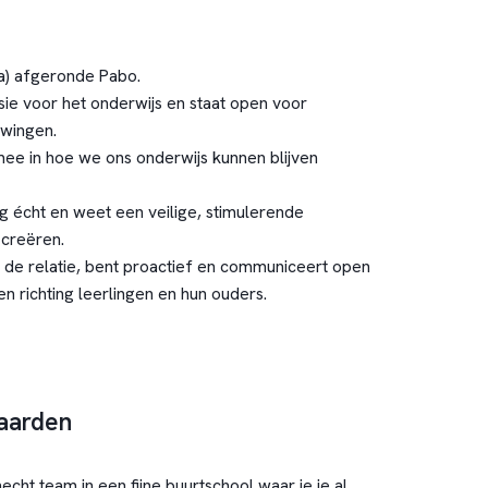
na) afgeronde Pabo.
sie voor het onderwijs en staat open voor
uwingen.
mee in hoe we ons onderwijs kunnen blijven
ng écht en weet een veilige, stimulerende
 creëren.
t de relatie, bent proactief en communiceert open
en richting leerlingen en hun ouders.
aarden
echt team in een fijne buurtschool waar je je al