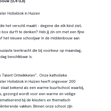
ouw (0,4-0,6)
ter Holleblok in Huizen
 die het verschil maakt - degene die elk kind ziet,
e box durft te denken? Heb jij zin om met een fijne
af het nieuwe schooljaar in de middenbouw aan
usiaste leerkracht die bij voorkeur op maandag,
dag beschikbaar is.
n Talent Ontwikkelen”. Onze katholieke
ter Holleblok in Huizen heeft ongeveer 200
l staat bekend als een warme buurtschool waarbij,
, gezorgd wordt voor een warme en veilige
matiserend bij de kleuters en thematisch
ënterende vakken. Binnen onze school zijn