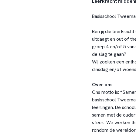
Leerkracht middenb
Basisschool Tweemas
Ben jij die leerkracht
uitdaagt en out of th
groep 4 en/of 5 van
de slag te gaan?
Wij zoeken een entho
dinsdag en/of woens
Over ons
Ons motto is: “Same
basisschool Tweemas
leerlingen. De schoo
samen met de ouders
sfeer. We werken the
rondom de wereldori