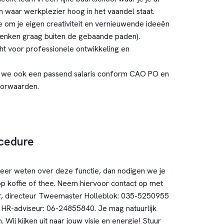
en waar werkplezier hoog in het vaandel staat.
 om je eigen creativiteit en vernieuwende ideeën
j denken graag buiten de gebaande paden).
cht voor professionele ontwikkeling en
n we ook een passend salaris conform CAO PO en
oorwaarden.
ocedure
meer weten over deze functie, dan nodigen we je
op koffie of thee. Neem hiervoor contact op met
r, directeur Tweemaster Holleblok: 035-5250955
, HR-adviseur: 06-24855840. Je mag natuurlijk
n. Wij kijken uit naar jouw visie en energie! Stuur