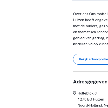
Over ons Ons motto i
Huizen heeft ongevee
met de ouders, gezor
en thematisch rondom
gebied van gedrag, r
kinderen volop kunne
Op welke ontwikkelin
Bekijk schoolprofie
● thematiserend wer
● het leesonderwijs 
● het gedrag van lee
Adresgegeven
Tweemaster Holleblo
Rooms Katholiek Onde
Holleblok 8
medewerkers, die ond
1273 EG Huizen
en versterken elkaar,
Noord-Holland, N