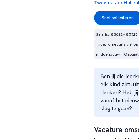
Tweemaster Holleb
Snel solliciteren
Salaris:  € 3622 - € 5520
Tijdelijk met uitzicht op
middenbouw
Geplaat
Ben jij die leer
elk kind ziet, u
denken? Heb jij
vanaf het nieu
slag te gaan?
Vacature omsc