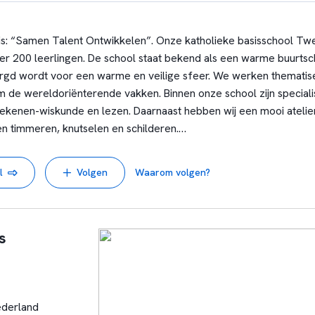
s: “Samen Talent Ontwikkelen”. Onze katholieke basisschool Tw
r 200 leerlingen. De school staat bekend als een warme buurtsc
gd wordt voor een warme en veilige sfeer. We werken thematiser
 de wereldoriënterende vakken. Binnen onze school zijn speciali
ekenen-wiskunde en lezen. Daarnaast hebben wij een mooi atelie
n timmeren, knutselen en schilderen.
gen richten we ons in 2025-2026:
l
Volgen
Waarom volgen?
ken in de onderbouw;
(en ook andere basisvaardigheden krijgen onze volledige aandacht
rlingen en het ontwikkelen van een mooie doorgaande lijn op dit v
s
k maakt, samen met De Springplank en Tweemaster Koers, deel u
rwijs Huizen (SRKOH). De Stichting is een relatief kleine werkg
erwijs verzorgt voor ruim 1000 leerlingen in Huizen. We werken
 terwijl elke school haar eigen identiteit behoudt.
ederland