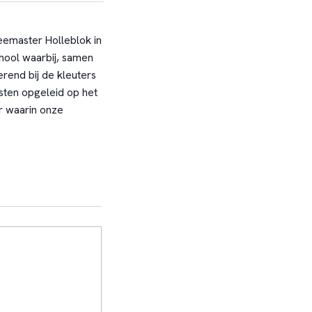
eemaster Holleblok in
hool waarbij, samen
end bij de kleuters
sten opgeleid op het
r waarin onze
);
lak.
it van Stichting
ever met 100
 samen, delen kennis