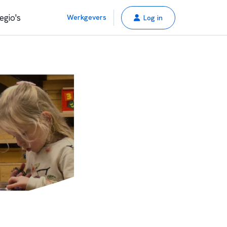
egio's
Werkgevers
Log in