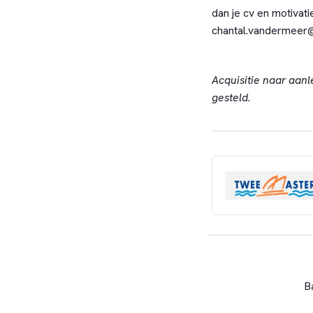
dan je cv en motivati
chantal.vandermeer@
Acquisitie naar aanl
gesteld.
B