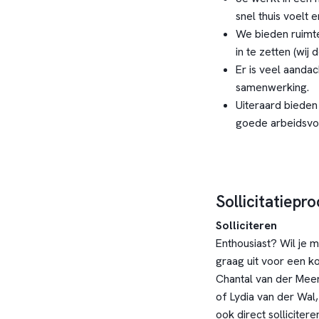
snel thuis voelt 
We bieden ruimte
in te zetten (wi
Er is veel aanda
samenwerking.
Uiteraard biede
goede arbeidsv
Sollicitatiepr
Solliciteren
Enthousiast? Wil je 
graag uit voor een k
Chantal van der Mee
of Lydia van der Wal
ook direct sollicitere