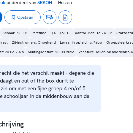
lok
onderdeel van
SRKOH
-
Huizen
Opslaan
Schaal: PO - LB
Parttime
0,4 - 0,6 FTE
Aantal uren: 16-24 uur
Startdatu
 vast
Zij-instromers: Onbekend
Leraar in opleiding, Pabo
Groepsleerkra
st: 20-06-2026
Sluitingsdatum: 20-08-2026
Vacature Holleblok middenbou
kracht die het verschil maakt - degene die
itdaagt en out of the box durft te
 zin om met een fijne groep 4 en/of 5
we schooljaar in de middenbouw aan de
hrijving