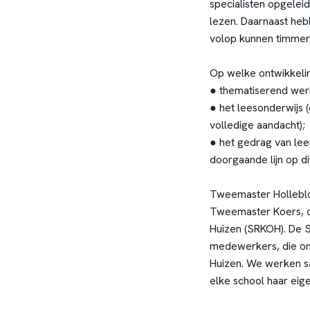
specialisten opgelei
lezen. Daarnaast heb
volop kunnen timmere
Op welke ontwikkeli
● thematiserend wer
● het leesonderwijs 
volledige aandacht);
● het gedrag van lee
doorgaande lijn op di
Tweemaster Holleblo
Tweemaster Koers, de
Huizen (SRKOH). De S
medewerkers, die ond
Huizen. We werken sa
elke school haar eige