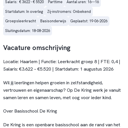
Salaris:  € 3622 - € 5520
Parttime
Aantal uren: 16---16
Startdatum: In overleg
Zij-instromers: Onbekend
Groepsleerkracht
Basisonderwijs
Geplaatst: 19-06-2026
Sluitingsdatum: 18-08-2026
Vacature omschrijving
Locatie:
Haarlem
|
Functie:
Leerkracht groep 8 |
FTE:
0,4 |
Salaris:
€3.622 – €5.520 |
Startdatum:
1 augustus 2026
Wil jij leerlingen helpen groeien in zelfstandigheid,
vertrouwen en eigenaarschap?
Op De Kring werk je vanuit
samen leren en samen leven, met oog voor ieder kind.
Over Basisschool De Kring
De Kring is een openbare basisschool aan de rand van het