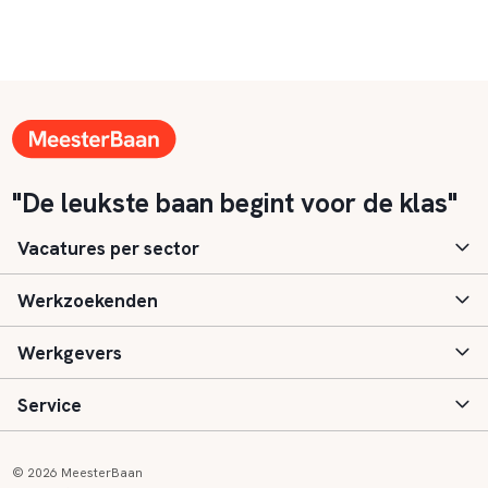
"De leukste baan begint voor de klas"
Vacatures per sector
Werkzoekenden
Basisonderwijs
Werkgevers
Speciaal (basis) onderwijs
Aanmelden
Service
Voortgezet onderwijs
Vacatures
Inloggen
Voortgezet speciaal onderwijs
Scholen
Informatie
Contact
© 2026 MeesterBaan