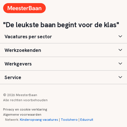
"De leukste baan begint voor de klas"
Vacatures per sector
Werkzoekenden
Basisonderwijs
Werkgevers
Speciaal (basis) onderwijs
Aanmelden
Service
Voortgezet onderwijs
Vacatures
Inloggen
Voortgezet speciaal onderwijs
Scholen
Informatie
Contact
© 2026 MeesterBaan
Alle rechten voorbehouden
Middelbaar beroepsonderwijs
Opleidingen
Tarieven
FAQ
Privacy en cookie verklaring
Algemene voorwaarden
Kinderopvang
Zij-instroom informatie
Registreren
Onderwijs links
Netwerk:
Kinderopvang vacatures
|
Toolshero
|
Educruit