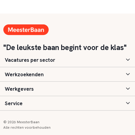
"De leukste baan begint voor de klas"
Vacatures per sector
Werkzoekenden
Basisonderwijs
Werkgevers
Speciaal (basis) onderwijs
Aanmelden
Service
Voortgezet onderwijs
Vacatures
Inloggen
Voortgezet speciaal onderwijs
Scholen
Informatie
Contact
© 2026 MeesterBaan
Alle rechten voorbehouden
Middelbaar beroepsonderwijs
Opleidingen
Tarieven
FAQ