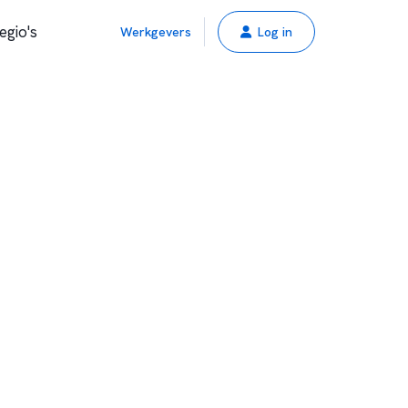
egio's
Werkgevers
Log in