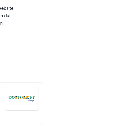
website
n dat
en