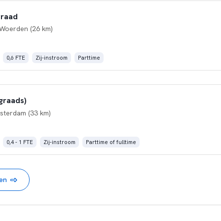
graad
Woerden (26 km)
0,6 FTE
Zij-instroom
Parttime
graads)
sterdam (33 km)
0,4 - 1 FTE
Zij-instroom
Parttime of fulltime
nen