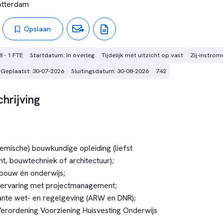
otterdam
Opslaan
8 - 1 FTE
Startdatum: In overleg
Tijdelijk met uitzicht op vast
Zij-instrom
Geplaatst: 30-07-2026
Sluitingsdatum: 30-08-2026
742
hrijving
mische) bouwkundige opleiding (liefst
 bouwtechniek of architectuur);
n bouw én onderwijs;
ar ervaring met projectmanagement;
ante wet- en regelgeving (ARW en DNR);
Verordening Voorziening Huisvesting Onderwijs