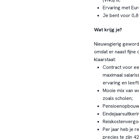
Ervaring met Eu
Je bent voor 0,8
Wat krijg je?
Nieuwsgierig geworde
omdat er naast fijne 
klaarstaat:
Contract voor een
maximaal salaris
ervaring en leefti
Mooie mix van we
zoals scholen;
Pensioenopbouw
Eindejaarsuitkeri
Reiskostenvergo
Per jaar heb je 
precies te zijn 4