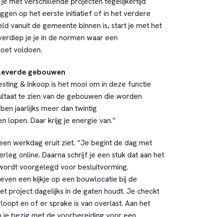
 je met verschillende projecten tegelijkertijd
ggen op het eerste initiatief of in het verdere
ld vanuit de gemeente binnen is, start je met het
erdiep je je in de normen waar een
oet voldoen.
eleverde gebouwen
sting & Inkoop is het mooi om in deze functie
ultaat te zien van de gebouwen die worden
en jaarlijks meer dan twintig
 lopen. Daar krijg je energie van.”
een werkdag eruit ziet. “Je begint de dag met
rleg online. Daarna schrijf je een stuk dat aan het
wordt voorgelegd voor besluitvorming.
ven een kijkje op een bouwlocatie bij de
et project dagelijks in de gaten houdt. Je checkt
oopt en of er sprake is van overlast. Aan het
 je bezig met de voorbereiding voor een