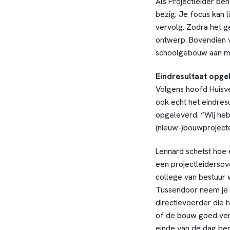
Als Projectleider ben
bezig. Je focus kan li
vervolg. Zodra het ge
ontwerp. Bovendien v
schoolgebouw aan m
Eindresultaat opg
Volgens hoofd Huisve
ook echt het eindres
opgeleverd. “Wij hebb
(nieuw-)bouwprojecten
Lennard schetst hoe 
een projectleidersove
college van bestuur 
Tussendoor neem je e
directievoerder die h
of de bouw goed verl
einde van de dag ben