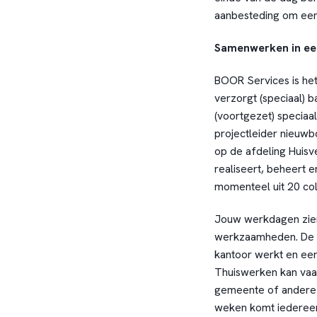
aanbesteding om een
Samenwerken in een
BOOR Services is het
verzorgt (speciaal) b
(voortgezet) speciaal
projectleider nieuwb
op de afdeling Huisve
realiseert, beheert
momenteel uit 20 col
Jouw werkdagen zien 
werkzaamheden. De ve
kantoor werkt en een 
Thuiswerken kan vaa
gemeente of andere l
weken komt iedereen 