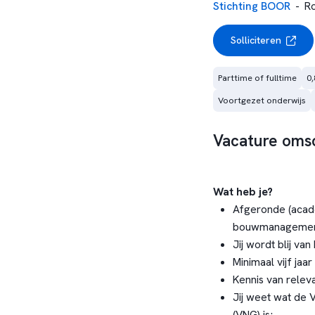
Stichting BOOR
-
R
Solliciteren
Parttime of fulltime
0,
Voortgezet onderwijs
Vacature omsc
Wat heb je?
Afgeronde (acade
bouwmanagement,
Jij wordt blij va
Minimaal vijf ja
Kennis van relev
Jij weet wat de 
(VNG) is;