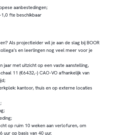
ropese aanbestedingen;
-1,0 fte beschikbaar
n? Als projectleider wil je aan de slag bij BOOR
collega’s en leerlingen nog veel meer voor je
 jaar met uitzicht op een vaste aanstelling,
schaal 11 (€6432,-) CAO-VO afhankelijk van
jd;
rkplek: kantoor, thuis en op externe locaties
;
ng;
eding;
recht op ruim 10 weken aan verlofuren, om
26 uur op basis van 40 uur.