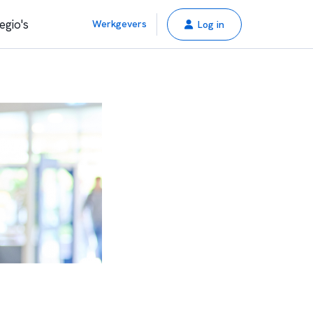
egio's
Werkgevers
Log in