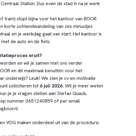
j Centraal Station. Dus even de stad in na je werk
of tram) stopt bijna voor het kantoor van BOOR
n korte ochtendwandeling van zes minuutjes
raal en je werkdag gaat van start. Het kantoor is
met de auto en de fiets.
itatieproces eruit?
eworden en wil je samen met ons verder
BOOR en dit maximaal benutten voor het
 onderwijs? Leuk! We zien je cv en motivatie
nt solliciteren tot
6 juli 2026.
Wil je meer weten
kun je je vragen stellen aan Stefan Quack,
, op nummer 0651240859 of per email
ngboor.nl
en VOG maken onderdeel uit van de procedure.