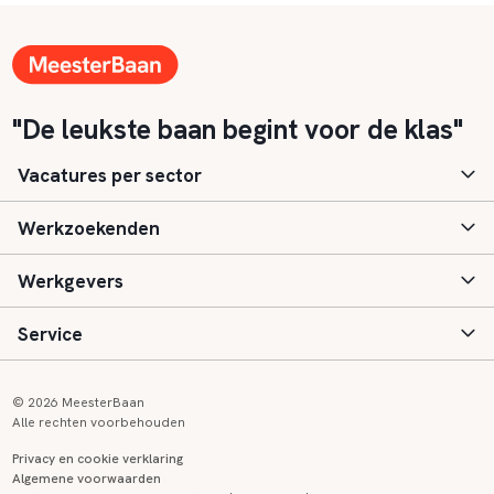
"De leukste baan begint voor de klas"
Vacatures per sector
Werkzoekenden
Basisonderwijs
Werkgevers
Speciaal (basis) onderwijs
Aanmelden
Service
Voortgezet onderwijs
Vacatures
Inloggen
Voortgezet speciaal onderwijs
Scholen
Informatie
Contact
© 2026 MeesterBaan
Alle rechten voorbehouden
Middelbaar beroepsonderwijs
Opleidingen
Tarieven
FAQ
Privacy en cookie verklaring
Algemene voorwaarden
Kinderopvang
Zij-instroom informatie
Registreren
Onderwijs links