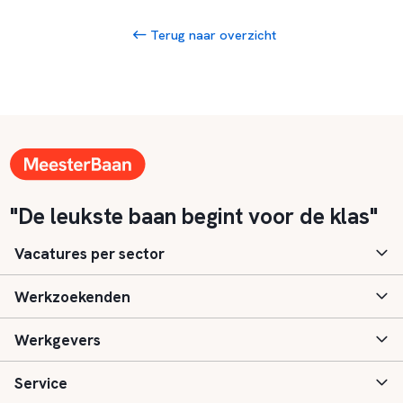
Terug naar overzicht
"De leukste baan begint voor de klas"
Vacatures per sector
Werkzoekenden
Basisonderwijs
Werkgevers
Speciaal (basis) onderwijs
Aanmelden
Service
Voortgezet onderwijs
Vacatures
Inloggen