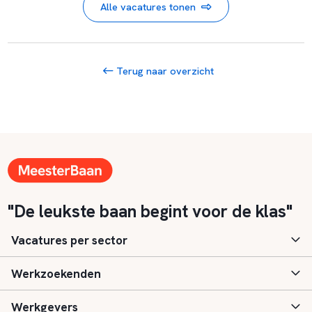
Alle vacatures tonen
Terug naar overzicht
"De leukste baan begint voor de klas"
Vacatures per sector
Werkzoekenden
Basisonderwijs
Werkgevers
Speciaal (basis) onderwijs
Aanmelden