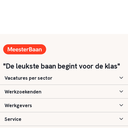
"De leukste baan begint voor de klas"
Vacatures per sector
Werkzoekenden
Basisonderwijs
Werkgevers
Speciaal (basis) onderwijs
Aanmelden
Service
Voortgezet onderwijs
Vacatures
Inloggen