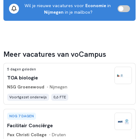
tijdens een trialoog met ouder, leerling en mentor.
Wil je nieuwe vacatures voor 
Economie
 in 
De school is trots op de leerlingen en op de talenten van de
Nijmegen
 in je mailbox?
leerlingen. Deze talenten tonen de leerlingen aan de
omgeving tijdens hun stages, de show your talent day en
diverse levensechte leeropdrachten.
Meer vacatures van voCampus
5 dagen geleden
TOA biologie
NSG Groenewoud
- Nijmegen
Voortgezet onderwijs
0,6 FTE
NOG 7 DAGEN
Facilitair Conciërge
Pax Christi College
- Druten