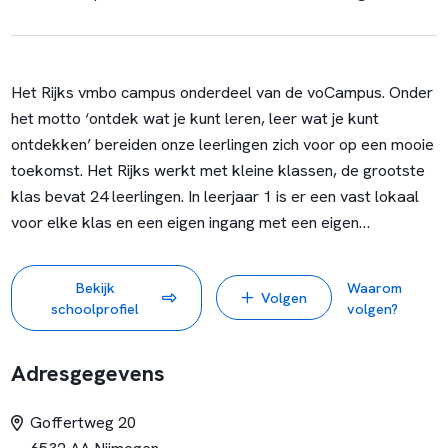
Het Rijks vmbo campus onderdeel van de voCampus. Onder
het motto ‘ontdek wat je kunt leren, leer wat je kunt
ontdekken’ bereiden onze leerlingen zich voor op een mooie
toekomst. Het Rijks werkt met kleine klassen, de grootste
klas bevat 24 leerlingen. In leerjaar 1 is er een vast lokaal
voor elke klas en een eigen ingang met een eigen
brugklasaula. We zijn een school waar de leerling en ouder
gezien en gekend wordt. Onderwijs en ondersteuning gaan
Bekijk
Waarom
Volgen
op Het Rijks hand in hand en we investeren in preventie.
schoolprofiel
volgen?
Daarin schuilt de kracht van een prettige leer- en
leefklimaat.
Adresgegevens
‘Ontdek wat je kunt leren, leer wat je kunt ontdekken’ geldt
op het Rijks in de breedste mogelijke zin.
Goffertweg 20
Het Rijks investeert in een goede relatie met de omgeving,