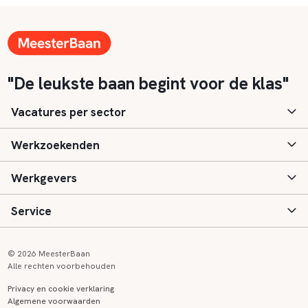
"De leukste baan begint voor de klas"
Vacatures per sector
Werkzoekenden
Basisonderwijs
Werkgevers
Speciaal (basis) onderwijs
Aanmelden
Service
Voortgezet onderwijs
Vacatures
Inloggen
Voortgezet speciaal onderwijs
Scholen
Informatie
Contact
© 2026 MeesterBaan
Alle rechten voorbehouden
Middelbaar beroepsonderwijs
Opleidingen
Tarieven
FAQ
Privacy en cookie verklaring
Algemene voorwaarden