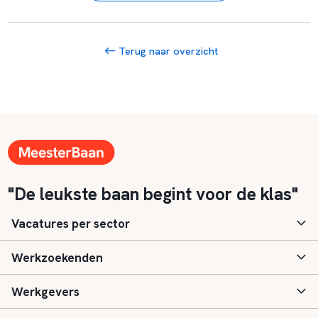
Terug naar overzicht
"De leukste baan begint voor de klas"
Vacatures per sector
Werkzoekenden
Basisonderwijs
Werkgevers
Speciaal (basis) onderwijs
Aanmelden