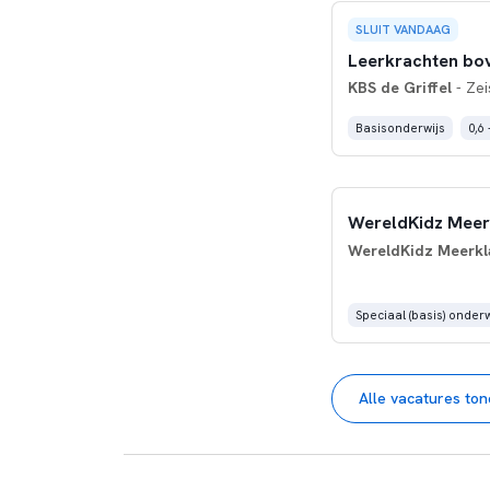
SLUIT VANDAAG
Leerkrachten b
KBS de Griffel
- Zei
Basisonderwijs
0,6 
WereldKidz Meerk
WereldKidz Meerkl
Speciaal (basis) onderw
Alle vacatures to