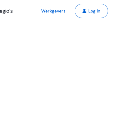
egio's
Werkgevers
Log in