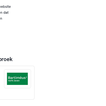
website
n dat
en
gbroek