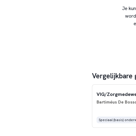
Je kun
word
e
Vergelijkbare
VIG/Zorgmedewe
Bartiméus De Boss
Speciaal (basis) onderw