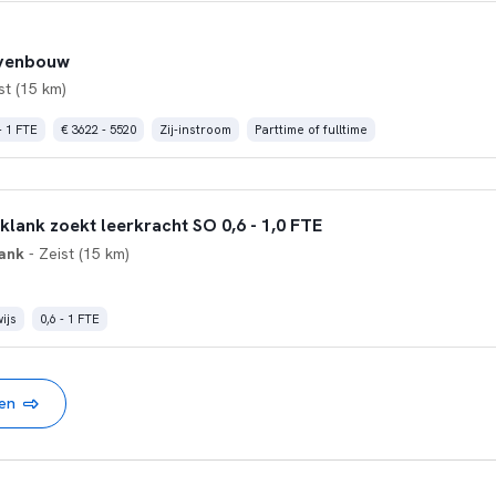
ovenbouw
st (15 km)
- 1 FTE
€ 3622 - 5520
Zij-instroom
Parttime of fulltime
lank zoekt leerkracht SO 0,6 - 1,0 FTE
ank
- Zeist (15 km)
ijs
0,6 - 1 FTE
nen