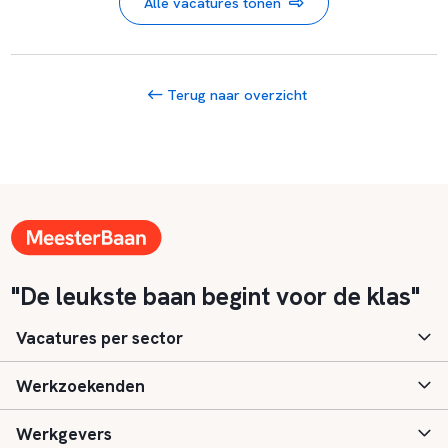
Alle vacatures tonen
Terug naar overzicht
"De leukste baan begint voor de klas"
Vacatures per sector
Werkzoekenden
Basisonderwijs
Werkgevers
Speciaal (basis) onderwijs
Aanmelden