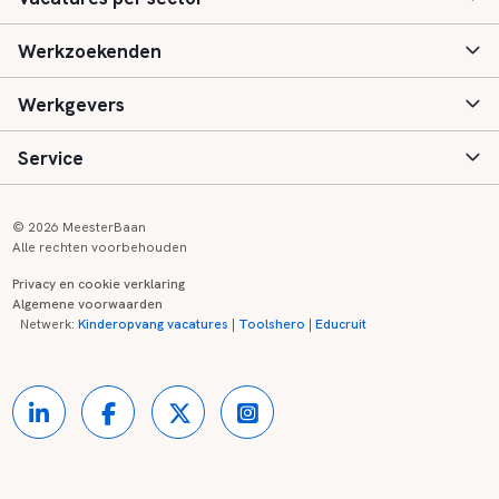
Werkzoekenden
Basisonderwijs
Werkgevers
Speciaal (basis) onderwijs
Aanmelden
Service
Voortgezet onderwijs
Vacatures
Inloggen
Voortgezet speciaal onderwijs
Scholen
Informatie
Contact
© 2026 MeesterBaan
Alle rechten voorbehouden
Middelbaar beroepsonderwijs
Opleidingen
Tarieven
FAQ
Privacy en cookie verklaring
Algemene voorwaarden
Kinderopvang
Zij-instroom informatie
Registreren
Onderwijs links
Netwerk:
Kinderopvang vacatures
|
Toolshero
|
Educruit
Hoger beroepsonderwijs
Banenmarkten
Referenties
Over ons
Onderwijsregio's
Contact
Partners
Kennisbank