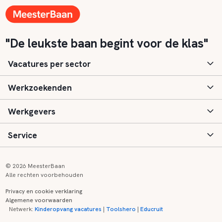
"De leukste baan begint voor de klas"
Vacatures per sector
Werkzoekenden
Basisonderwijs
Werkgevers
Speciaal (basis) onderwijs
Aanmelden
Service
Voortgezet onderwijs
Vacatures
Inloggen
Voortgezet speciaal onderwijs
Scholen
Informatie
Contact
© 2026 MeesterBaan
Alle rechten voorbehouden
Middelbaar beroepsonderwijs
Opleidingen
Tarieven
FAQ
Privacy en cookie verklaring
Algemene voorwaarden
Kinderopvang
Zij-instroom informatie
Registreren
Onderwijs links
Netwerk:
Kinderopvang vacatures
|
Toolshero
|
Educruit