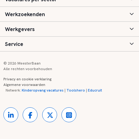
Werkzoekenden
Basisonderwijs
Werkgevers
Speciaal (basis) onderwijs
Aanmelden
Service
Voortgezet onderwijs
Vacatures
Inloggen
Voortgezet speciaal onderwijs
Scholen
Informatie
Contact
© 2026 MeesterBaan
Alle rechten voorbehouden
Middelbaar beroepsonderwijs
Opleidingen
Tarieven
FAQ
Privacy en cookie verklaring
Algemene voorwaarden
Kinderopvang
Zij-instroom informatie
Registreren
Onderwijs links
Netwerk:
Kinderopvang vacatures
|
Toolshero
|
Educruit
Hoger beroepsonderwijs
Banenmarkten
Referenties
Over ons
Onderwijsregio's
Contact
Partners
Kennisbank