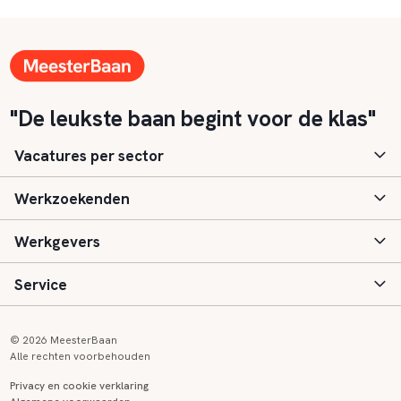
"De leukste baan begint voor de klas"
Vacatures per sector
Werkzoekenden
Basisonderwijs
Werkgevers
Speciaal (basis) onderwijs
Aanmelden
Service
Voortgezet onderwijs
Vacatures
Inloggen
Voortgezet speciaal onderwijs
Scholen
Informatie
Contact
© 2026 MeesterBaan
Alle rechten voorbehouden
Middelbaar beroepsonderwijs
Opleidingen
Tarieven
FAQ
Privacy en cookie verklaring