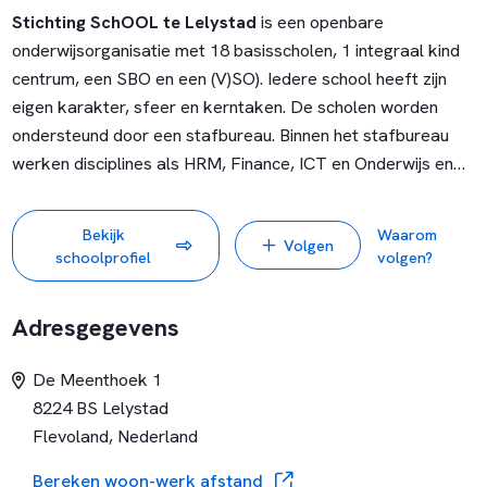
Stichting SchOOL te Lelystad
is een openbare
onderwijsorganisatie met 18 basisscholen, 1 integraal kind
centrum, een SBO en een (V)SO). Iedere school heeft zijn
eigen karakter, sfeer en kerntaken. De scholen worden
ondersteund door een stafbureau. Binnen het stafbureau
werken disciplines als HRM, Finance, ICT en Onderwijs en
Kwaliteit samen ter facilitering en ondersteuning van de
scholen. Bij de organisatie werken in totaal ongeveer 350
Bekijk
Waarom
Volgen
professionals.
schoolprofiel
volgen?
De komende jaren ligt de focus op:
- Verstevigen van de basiskwaliteit op verschillende
Adresgegevens
scholen.
- Integrale samenwerking binnen het stafbureau en
De Meenthoek 1
versterken van de faciliterende rol.
8224 BS Lelystad
- Ontwikkelen van visie en strategie ten aanzien van
Flevoland, Nederland
Kwaliteit en Onderwijs daar waar het gaat om passend
onderwijs en vakbekwaamheid.
Bereken woon-werk afstand