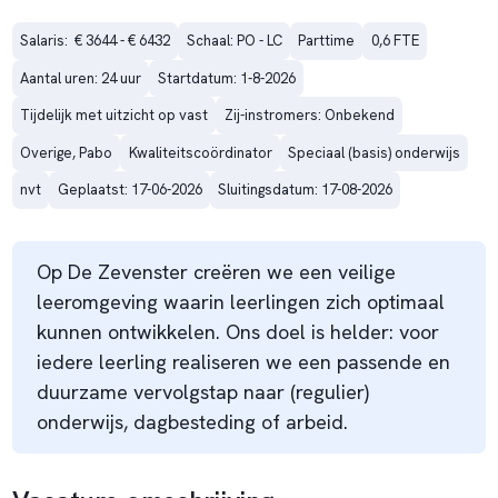
Salaris:  € 3644 - € 6432
Schaal: PO - LC
Parttime
0,6 FTE
Aantal uren: 24 uur
Startdatum: 1-8-2026
Tijdelijk met uitzicht op vast
Zij-instromers: Onbekend
Overige, Pabo
Kwaliteitscoördinator
Speciaal (basis) onderwijs
nvt
Geplaatst: 17-06-2026
Sluitingsdatum: 17-08-2026
Op De Zevenster creëren we een veilige
leeromgeving waarin leerlingen zich optimaal
kunnen ontwikkelen. Ons doel is helder: voor
iedere leerling realiseren we een passende en
duurzame vervolgstap naar (regulier)
onderwijs, dagbesteding of arbeid.