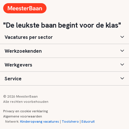
"De leukste baan begint voor de klas"
Vacatures per sector
Werkzoekenden
Basisonderwijs
Werkgevers
Speciaal (basis) onderwijs
Aanmelden
Service
Voortgezet onderwijs
Vacatures
Inloggen
Voortgezet speciaal onderwijs
Scholen
Informatie
Contact
© 2026 MeesterBaan
Alle rechten voorbehouden
Middelbaar beroepsonderwijs
Opleidingen
Tarieven
FAQ
Privacy en cookie verklaring
Algemene voorwaarden
Kinderopvang
Zij-instroom informatie
Registreren
Onderwijs links
Netwerk:
Kinderopvang vacatures
|
Toolshero
|
Educruit