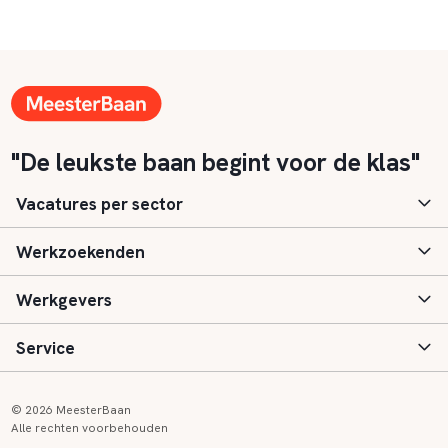
"De leukste baan begint voor de klas"
Vacatures per sector
Werkzoekenden
Basisonderwijs
Werkgevers
Speciaal (basis) onderwijs
Aanmelden
Service
Voortgezet onderwijs
Vacatures
Inloggen
Voortgezet speciaal onderwijs
Scholen
Informatie
Contact
© 2026 MeesterBaan
Alle rechten voorbehouden
Middelbaar beroepsonderwijs
Opleidingen
Tarieven
FAQ