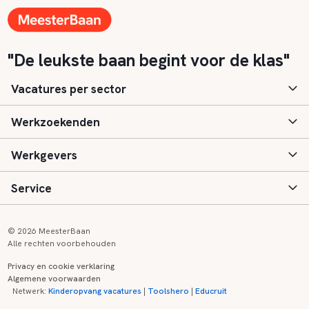
"De leukste baan begint voor de klas"
Vacatures per sector
Werkzoekenden
Basisonderwijs
Werkgevers
Speciaal (basis) onderwijs
Aanmelden
Service
Voortgezet onderwijs
Vacatures
Inloggen
Voortgezet speciaal onderwijs
Scholen
Informatie
Contact
© 2026 MeesterBaan
Alle rechten voorbehouden
Middelbaar beroepsonderwijs
Opleidingen
Tarieven
FAQ
Privacy en cookie verklaring
Algemene voorwaarden
Kinderopvang
Zij-instroom informatie
Registreren
Onderwijs links
Netwerk:
Kinderopvang vacatures
|
Toolshero
|
Educruit