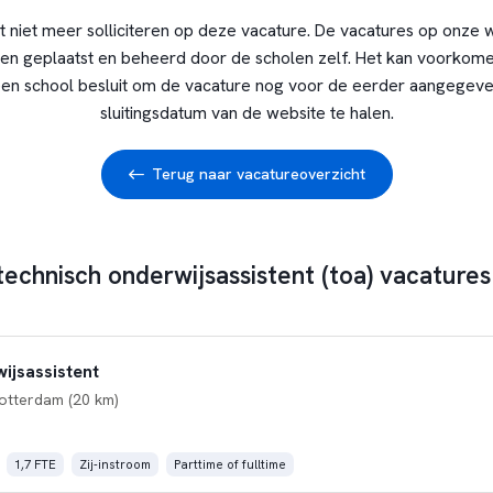
t niet meer solliciteren op deze vacature. De vacatures op onze 
en geplaatst en beheerd door de scholen zelf. Het kan voorkome
en school besluit om de vacature nog voor de eerder aangegev
sluitingsdatum van de website te halen.
Terug naar vacatureoverzicht
technisch onderwijsassistent (toa) vacatures 
ijsassistent
otterdam (20 km)
1,7 FTE
Zij-instroom
Parttime of fulltime