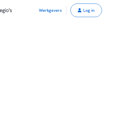
egio's
Werkgevers
Log in