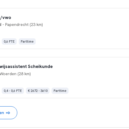
o/vwo
d
- Papendrecht (23 km)
0,6 FTE
Parttime
ijsassistent Scheikunde
Woerden (28 km)
0,4 - 0,6 FTE
€ 2672 - 3610
Parttime
nen