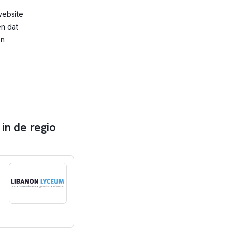
website
n dat
en
in de regio