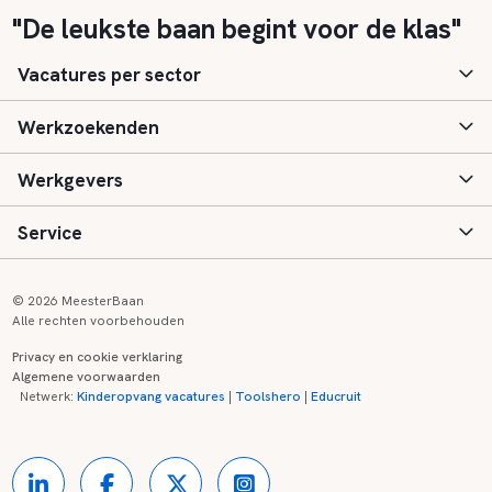
"De leukste baan begint voor de klas"
Vacatures per sector
Werkzoekenden
Basisonderwijs
Werkgevers
Speciaal (basis) onderwijs
Aanmelden
Service
Voortgezet onderwijs
Vacatures
Inloggen
Voortgezet speciaal onderwijs
Scholen
Informatie
Contact
© 2026 MeesterBaan
Alle rechten voorbehouden
Middelbaar beroepsonderwijs
Opleidingen
Tarieven
FAQ
Privacy en cookie verklaring
Algemene voorwaarden
Kinderopvang
Zij-instroom informatie
Registreren
Onderwijs links
Netwerk:
Kinderopvang vacatures
|
Toolshero
|
Educruit
Hoger beroepsonderwijs
Banenmarkten
Referenties
Over ons