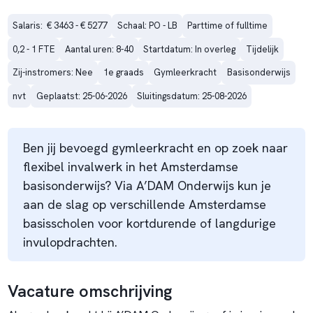
Salaris:  € 3463 - € 5277
Schaal: PO - LB
Parttime of fulltime
0,2 - 1 FTE
Aantal uren: 8-40
Startdatum: In overleg
Tijdelijk
Zij-instromers: Nee
1e graads
Gymleerkracht
Basisonderwijs
nvt
Geplaatst: 25-06-2026
Sluitingsdatum: 25-08-2026
Ben jij bevoegd gymleerkracht en op zoek naar
flexibel invalwerk in het Amsterdamse
basisonderwijs? Via A’DAM Onderwijs kun je
aan de slag op verschillende Amsterdamse
basisscholen voor kortdurende of langdurige
invulopdrachten.
Vacature omschrijving