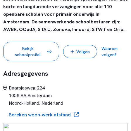
korte en langdurende vervangingen voor alle 110
openbare scholen voor primair onderwijs in
Amsterdam. De samenwerkende schoolbesturen zijn:
AWBR, OOadA, STAIJ, Zonova, Innoord, STWT en Orion
A'DAM Onderwijs zoekt voor korte en langdurende
Bekijk
Waarom
Volgen
vervangingen op 110 gevarieerde openbare scholen in
schoolprofiel
volgen?
Amsterdam breed inzetbare, enthousiaste leerkrachten
voor basis- en speciaal (basis)onderwijs.
Adresgegevens
Baarsjesweg 224
1058 AA Amsterdam
Noord-Holland, Nederland
Bereken woon-werk afstand