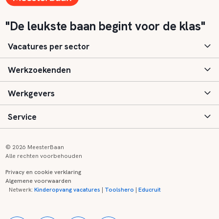
"De leukste baan begint voor de klas"
Vacatures per sector
Werkzoekenden
Basisonderwijs
Werkgevers
Speciaal (basis) onderwijs
Aanmelden
Service
Voortgezet onderwijs
Vacatures
Inloggen
Voortgezet speciaal onderwijs
Scholen
Informatie
Contact
© 2026 MeesterBaan
Alle rechten voorbehouden
Middelbaar beroepsonderwijs
Opleidingen
Tarieven
FAQ
Privacy en cookie verklaring
Algemene voorwaarden
Kinderopvang
Zij-instroom informatie
Registreren
Onderwijs links
Netwerk:
Kinderopvang vacatures
|
Toolshero
|
Educruit
Hoger beroepsonderwijs
Banenmarkten
Referenties
Over ons